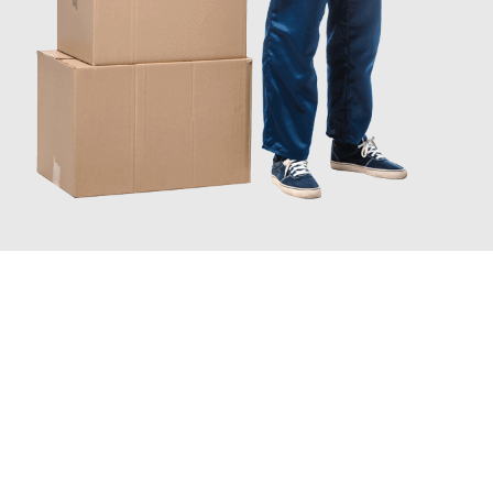
JETZT ANFRAGEN
Erleben Sie mit Umzugsmeister Baier Koblenz, wie
einfach und
stressfrei Ihr Umzug Koblenz Liechtenstein
sein kann. Unser