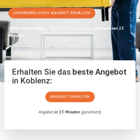
UNVERBINDLICHES ANGEBOT ERHALTEN
100% unverbindlich
– Garantiert eine Antwort
innerhalb von 15
Minuten
.
Erhalten Sie das
beste Angebot
in Koblenz:
ANGEBOT ERHALTEN
Angebot
in 15 Minuten
(garantiert).