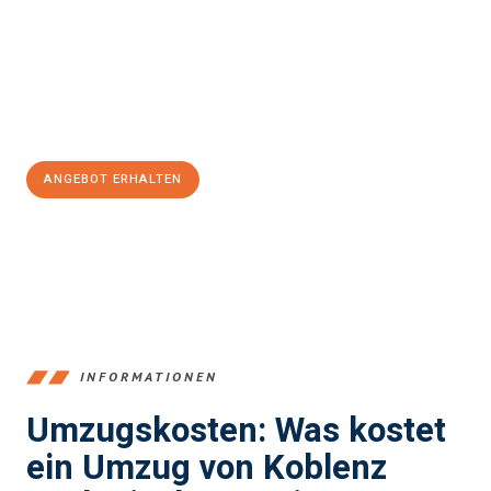
Expertenteam steht bereit, um Ihnen einen reibungslosen
Übergang in Ihr neues Zuhause zu garantieren.
Jetzt
unverbindliches Angebot
erhalten &
100€ sparen:
ANGEBOT ERHALTEN
+4915792653385
INFORMATIONEN
Umzugskosten: Was kostet
ein Umzug von Koblenz