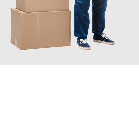
JETZT ANFRAGEN
Erleben Sie mit Umzugsmeister Baier Koblenz, wie
einfach und