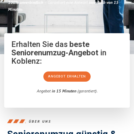
100% unverbindlich
– Garantiert eine Antwort
innerhalb von 15
Minuten
.
Erhalten Sie das
beste
Seniorenumzug-Angebot
in
Koblenz:
ANGEBOT ERHALTEN
Angebot
in 15 Minuten
(garantiert).
ÜBER UNS