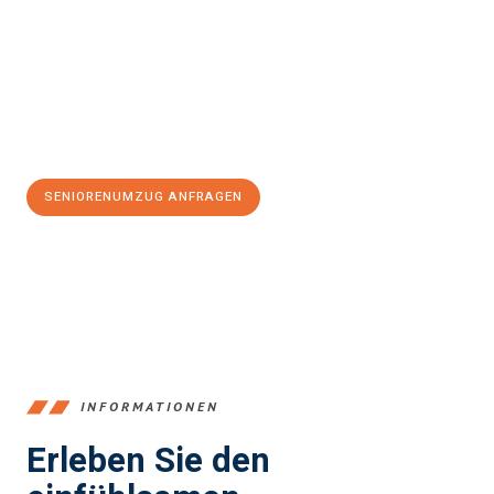
stressfrei Seniorenumzug in Koblenz
sein kann. Unser
Expertenteam steht bereit, um Ihnen einen reibungslosen Ablauf
zu garantieren.
Jetzt
unverbindliches Angebot
erhalten &
100€ sparen:
SENIORENUMZUG ANFRAGEN
+4915792653385
INFORMATIONEN
Erleben Sie den