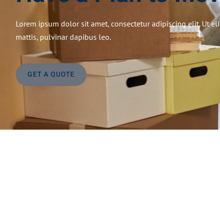
Lorem ipsum dolor sit amet, consectetur adipiscing elit. Ut eli
mattis, pulvinar dapibus leo.
GET A QUOTE
Jetzt anfragen &
An
Best-Preis
erhalten