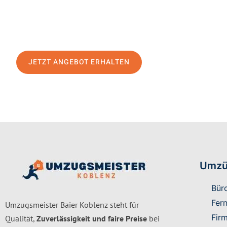
Schicken Sie uns jetzt Ihre unverbindliche Anfrage und sicher
Umzugsangebot für Ihr Anliegen in Koblenz
zum Best-Preis! 
einen
stressfreien Umzug
mit maximalem Komfort:
JETZT ANGEBOT ERHALTEN
Umzü
Bür
Fer
Umzugsmeister Baier Koblenz steht für
Fir
Qualität,
Zuverlässigkeit und faire Preise
bei