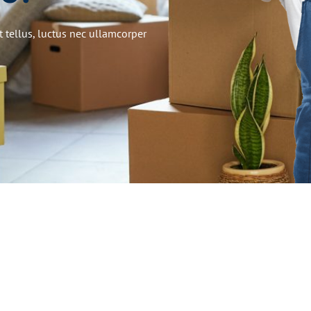
t tellus, luctus nec ullamcorper
gebot mit
!