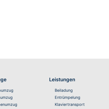
n Sie sich Ihr
individuelles
Nutzen Sie die Gelegenheit für
ge
Leistungen
oumzug
Beiladung
numzug
Entrümpelung
menumzug
Klaviertransport