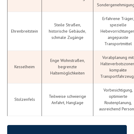
Sondergenehmigun
Erfahrene Träger,
Steile Straßen,
spezielle
Ehrenbreitstein
historische Gebäude,
Hebevorrichtungen
schmale Zugänge
angepasste
Transportmittel
Vorabplanung mit
Enge Wohnstraßen,
Halteverbotszonen
Kesselheim
begrenzte
kompakte
Haltemöglichkeiten
Transportfahrzeug
Vorbesichtigung,
Teilweise schwierige
optimierte
Stolzenfels
Anfahrt, Hanglage
Routenplanung,
ausreichend Person