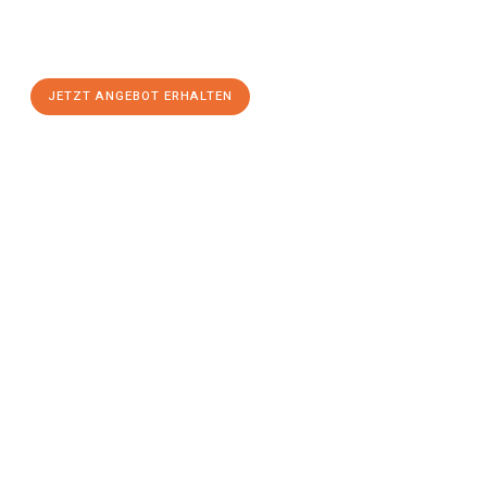
Koblenz
zum Best-Preis! Nutzen Sie die Gelegenheit für einen
stressfreien Umzug
mit maximalem Komfort:
JETZT ANGEBOT ERHALTEN