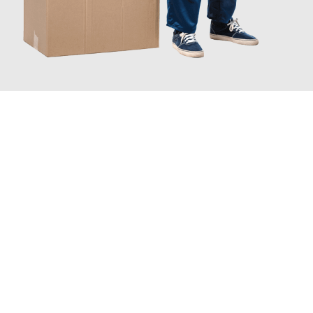
JETZT ANFRAGEN
Erleben Sie mit Umzugsmeister Baier Koblenz, wie
einfach und
stressfrei Ihr Umzug Koblenz Rumänien
sein kann. Unser
Expertenteam steht bereit, um Ihnen einen reibungslosen
Übergang in Ihr neues Zuhause zu garantieren.
Jetzt
unverbindliches Angebot
erhalten &