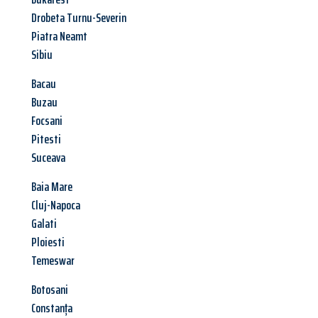
Drobeta Turnu-Severin
Piatra Neamt
Sibiu
Bacau
Buzau
Focsani
Pitesti
Suceava
Baia Mare
Cluj-Napoca
Galati
Ploiesti
Temeswar
Botosani
Constanța