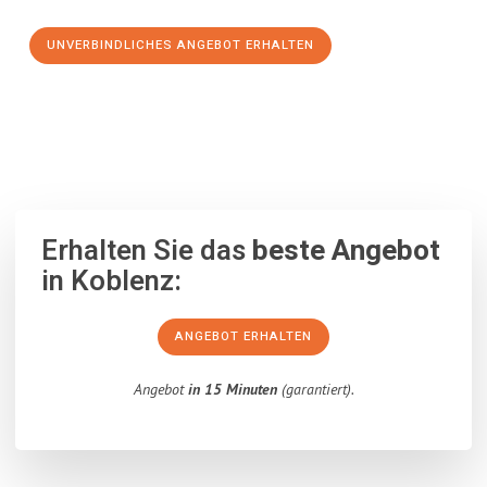
UNVERBINDLICHES ANGEBOT ERHALTEN
100% unverbindlich
– Garantiert eine Antwort
innerhalb von 15
Minuten
.
Erhalten Sie das
beste Angebot
in Koblenz:
ANGEBOT ERHALTEN
Angebot
in 15 Minuten
(garantiert).