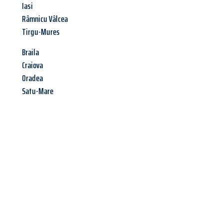
Iasi
Râmnicu Vâlcea
Tirgu-Mures
Braila
Craiova
Oradea
Satu-Mare
Jetzt anfragen &
Angebot
mit Best-Preis
erhalten!
Schicken Sie uns jetzt Ihre unverbindliche Anfrage und sichern
Sie sich Ihr
individuelles Umzugsangebot für Ihr Anliegen in