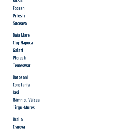
Buzau
Focsani
Pitesti
Suceava
Baia Mare
Cluj-Napoca
Galati
Ploiesti
Temeswar
Botosani
Constanța
Iasi
Râmnicu Vâlcea
Tirgu-Mures
Braila
Craiova