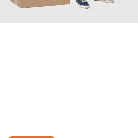
JETZT ANFRAGEN
Erleben Sie mit Umzugsmeister Baier Koblenz, wie
einfach und
stressfrei Ihr Umzug Koblenz Sibiu
sein kann. Unser
Expertenteam steht bereit, um Ihnen einen reibungslosen
Übergang in Ihr neues Zuhause zu garantieren.
Jetzt
unverbindliches Angebot
erhalten &
100€ sparen: