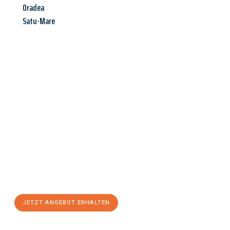
Oradea
Satu-Mare
Jetzt anfragen &
Angebot
mit Best-Preis
erhalten!
Schicken Sie uns jetzt Ihre unverbindliche Anfrage und sichern
Sie sich Ihr
individuelles Umzugsangebot für Ihr Anliegen in
Koblenz
zum Best-Preis! Nutzen Sie die Gelegenheit für einen
stressfreien Umzug
mit maximalem Komfort:
JETZT ANGEBOT ERHALTEN