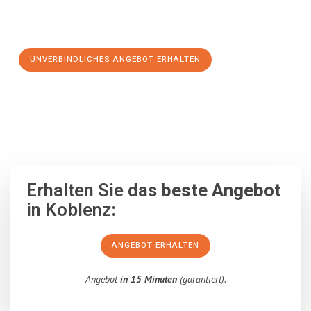
Schritt zu einem stressfreien Umzug nach Drobeta Turnu-
Severin machen:
UNVERBINDLICHES ANGEBOT ERHALTEN
100% unverbindlich
– Garantiert eine Antwort
innerhalb von 15
Minuten
.
Erhalten Sie das
beste Angebot
in Koblenz:
ANGEBOT ERHALTEN
Angebot
in 15 Minuten
(garantiert).