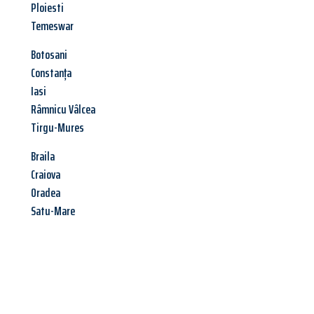
Ploiesti
Temeswar
Botosani
Constanța
Iasi
Râmnicu Vâlcea
Tirgu-Mures
Braila
Craiova
Oradea
Satu-Mare