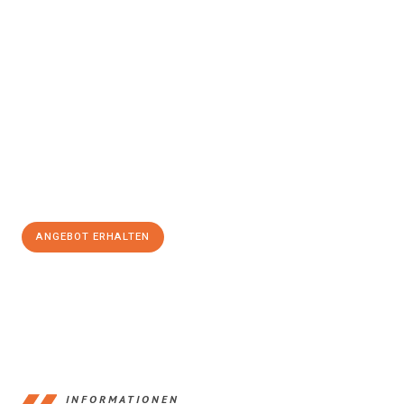
Erleben Sie mit Umzugsmeister Baier Koblenz, wie
einfach und
stressfrei Ihr Umzug Koblenz Drobeta Turnu-Severin
sein
kann. Unser Expertenteam steht bereit, um Ihnen einen
reibungslosen Übergang in Ihr neues Zuhause zu garantieren.
Jetzt
unverbindliches Angebot
erhalten &
100€ sparen:
ANGEBOT ERHALTEN
+4915792653385
INFORMATIONEN