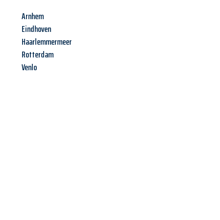
Arnhem
Eindhoven
Haarlemmermeer
Rotterdam
Venlo
Jetzt anfragen &
Angebot
mit Best-Preis
erhalten!
Schicken Sie uns jetzt Ihre unverbindliche Anfrage und sichern
Sie sich Ihr
individuelles Umzugsangebot für Ihr Anliegen in
Koblenz
zum Best-Preis! Nutzen Sie die Gelegenheit für einen
stressfreien Umzug
mit maximalem Komfort: