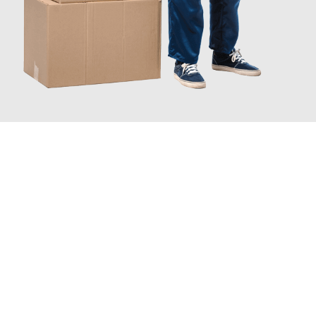
JETZT ANFRAGEN
Erleben Sie mit Umzugsmeister Baier Koblenz, wie
einfach und
stressfrei Ihr Umzug Koblenz Niederlande
sein kann. Unser
Expertenteam steht bereit, um Ihnen einen reibungslosen
Übergang in Ihr neues Zuhause zu garantieren.