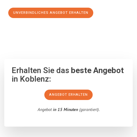
UNVERBINDLICHES ANGEBOT ERHALTEN
100% unverbindlich
– Garantiert eine Antwort
innerhalb von 15
Minuten
.
Erhalten Sie das
beste Angebot
in Koblenz:
ANGEBOT ERHALTEN
Angebot
in 15 Minuten
(garantiert).