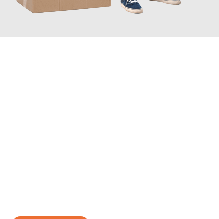
JETZT ANFRAGEN
Erleben Sie mit Umzugsmeister Baier Koblenz, wie
einfach und
stressfrei Ihr Umzug Koblenz Pernik
sein kann. Unser
Expertenteam steht bereit, um Ihnen einen reibungslosen
Übergang in Ihr neues Zuhause zu garantieren.
Jetzt
unverbindliches Angebot
erhalten &
100€ sparen: