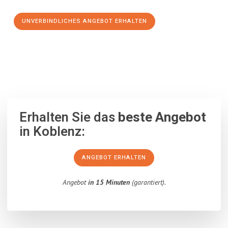
UNVERBINDLICHES ANGEBOT ERHALTEN
100% unverbindlich
– Garantiert eine Antwort
innerhalb von 15
Minuten
.
Erhalten Sie das
beste Angebot
in Koblenz:
ANGEBOT ERHALTEN
Angebot
in 15 Minuten
(garantiert).