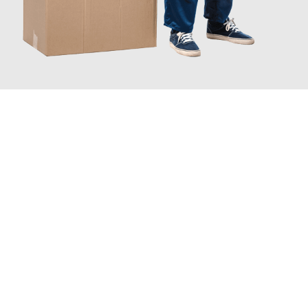
JETZT ANFRAGEN
Erleben Sie mit Umzugsmeister Baier Koblenz, wie
einfach und
stressfrei Ihr Umzug Koblenz Holstebro
sein kann. Unser
Expertenteam steht bereit, um Ihnen einen reibungslosen
Übergang in Ihr neues Zuhause zu garantieren.
Jetzt
unverbindliches Angebot
erhalten &