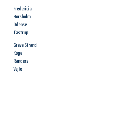
Fredericia
Horsholm
Odense
Tastrup
Greve Strand
Koge
Randers
Vejle
Jetzt anfragen &
Angebot
mit Best-Preis
erhalten!