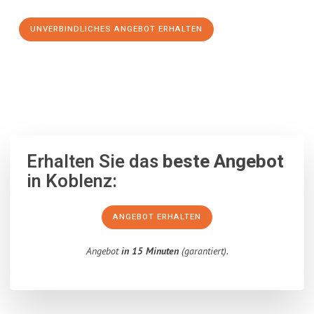
UNVERBINDLICHES ANGEBOT ERHALTEN
100% unverbindlich
– Garantiert eine Antwort
innerhalb von 15
Minuten
.
Erhalten Sie das
beste Angebot
in Koblenz:
ANGEBOT ERHALTEN
Angebot
in 15 Minuten
(garantiert).