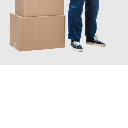
JETZT ANFRAGEN
Erleben Sie mit Umzugsmeister Baier Koblenz, wie
einfach und
stressfrei Ihr Umzug Koblenz Braunschweig
sein kann. Unser