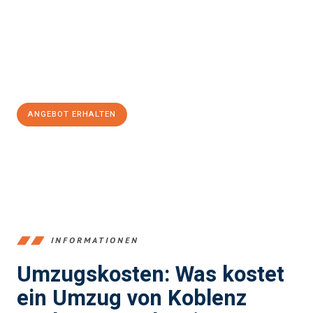
Expertenteam steht bereit, um Ihnen einen reibungslosen
Übergang in Ihr neues Zuhause zu garantieren.
Jetzt
unverbindliches Angebot
erhalten &
100€ sparen:
ANGEBOT ERHALTEN
+4915792653385
INFORMATIONEN
Umzugskosten: Was kostet
ein Umzug von Koblenz