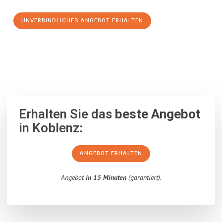
UNVERBINDLICHES ANGEBOT ERHALTEN
100% unverbindlich
– Garantiert eine Antwort
innerhalb von 15
Minuten
.
Erhalten Sie das
beste Angebot
in Koblenz:
ANGEBOT ERHALTEN
Angebot
in 15 Minuten
(garantiert).