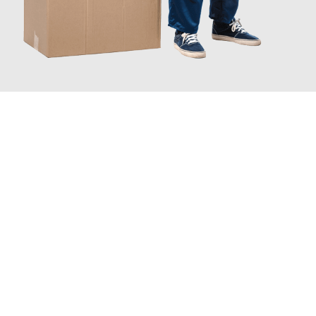
JETZT ANFRAGEN
Erleben Sie mit Umzugsmeister Baier Koblenz, wie
einfach und
stressfrei Ihr Umzug Koblenz Kallithea
sein kann. Unser
Expertenteam steht bereit, um Ihnen einen reibungslosen
Übergang in Ihr neues Zuhause zu garantieren.
Jetzt
unverbindliches Angebot
erhalten &