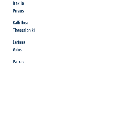
Iraklio
Piräus
Kallithea
Thessaloniki
Larissa
Volos
Patras
Jetzt anfragen &
Angebot
mit Best-Preis
erhalten!