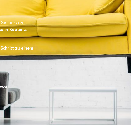
 Sie unseren
se in Koblenz
.
 Schritt zu einem
uten
.