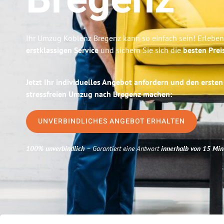
Bregenz
Ihr Umzug Koblenz Bregenz kann so einfach sein! Erleben
erstklassigen Service
und sichern Sie sich die
besten Prei
Jetzt Ihr individuelles Angebot anfordern und den ersten
stressfreien Umzug nach Bregenz machen:
UNVERBINDLICHES ANGEBOT ERHALTEN
100% unverbindlich
– Garantiert eine Antwort
innerhalb von 15 Min