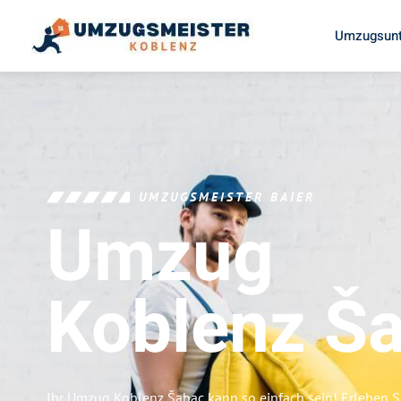
Umzugsunt
UMZUGSMEISTER BAIER
Umzug
Koblenz
Š
Ihr Umzug Koblenz Šabac kann so einfach sein! Erleben S