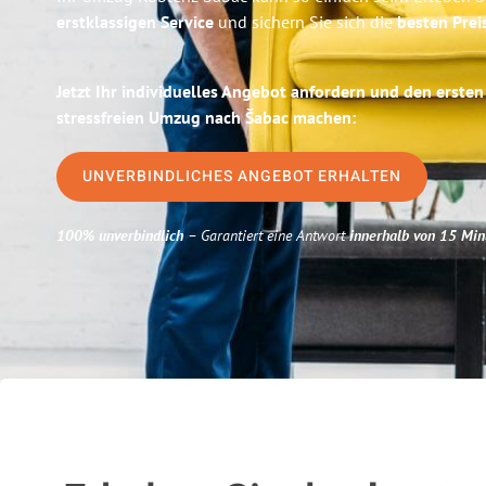
erstklassigen Service
und sichern Sie sich die
besten Prei
Jetzt Ihr individuelles Angebot anfordern und den ersten
stressfreien Umzug nach Šabac machen:
UNVERBINDLICHES ANGEBOT ERHALTEN
100% unverbindlich
– Garantiert eine Antwort
innerhalb von 15 Min