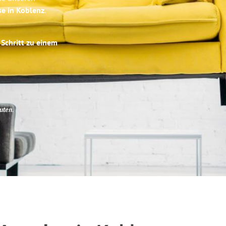
se in Koblenz
.
 Schritt zu einem
uten
.