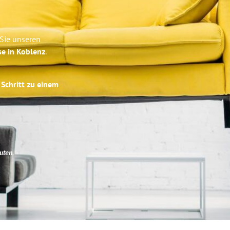
 Sie unseren
se in Koblenz
.
 Schritt zu einem
uten
.