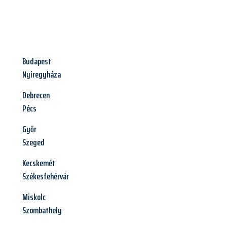
Budapest
Nyíregyháza
Debrecen
Pécs
Győr
Szeged
Kecskemét
Székesfehérvár
Miskolc
Szombathely