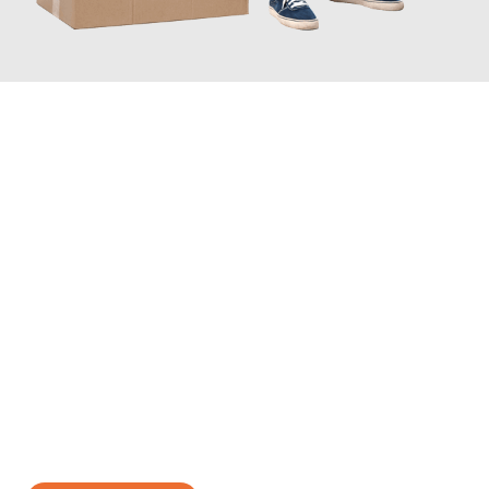
JETZT ANFRAGEN
Erleben Sie mit Umzugsmeister Baier Koblenz, wie
einfach und
stressfrei Ihr Umzug Koblenz Győr
sein kann. Unser
Expertenteam steht bereit, um Ihnen einen reibungslosen
Übergang in Ihr neues Zuhause zu garantieren.
Jetzt
unverbindliches Angebot
erhalten &
100€ sparen: