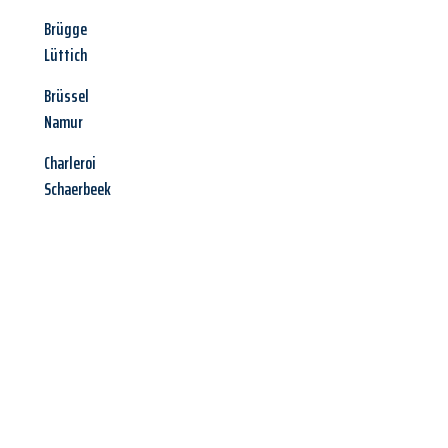
Brügge
Lüttich
Brüssel
Namur
Charleroi
Schaerbeek
Jetzt anfragen &
Angebot
mit Best-Preis
erhalten!
Schicken Sie uns jetzt Ihre unverbindliche Anfrage und sichern