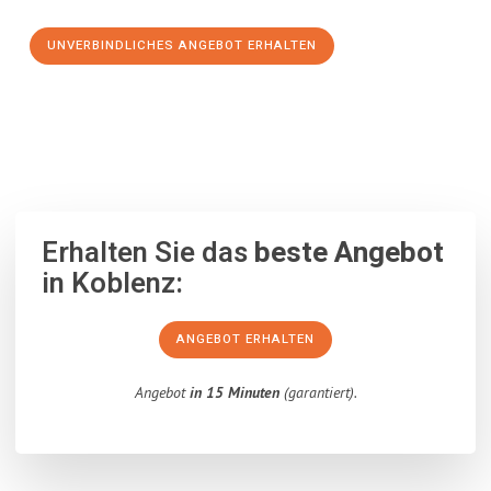
UNVERBINDLICHES ANGEBOT ERHALTEN
100% unverbindlich
– Garantiert eine Antwort
innerhalb von 15
Minuten
.
Erhalten Sie das
beste Angebot
in Koblenz:
ANGEBOT ERHALTEN
Angebot
in 15 Minuten
(garantiert).