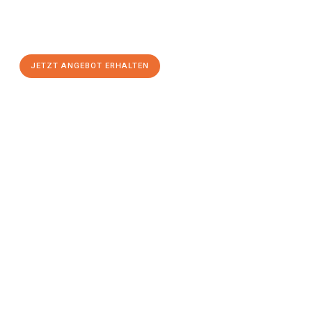
Sie sich Ihr
individuelles Umzugsangebot für Ihr Anliegen in
Koblenz
zum Best-Preis! Nutzen Sie die Gelegenheit für einen
stressfreien Umzug
mit maximalem Komfort:
JETZT ANGEBOT ERHALTEN