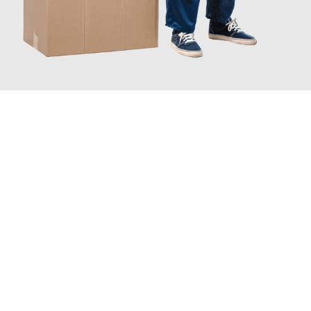
JETZT ANFRAGEN
Erleben Sie mit Umzugsmeister Baier Koblenz, wie
einfach und
stressfrei Ihr Umzug Koblenz Charleroi
sein kann. Unser
Expertenteam steht bereit, um Ihnen einen reibungslosen
Übergang in Ihr neues Zuhause zu garantieren.
Jetzt
unverbindliches Angebot
erhalten &