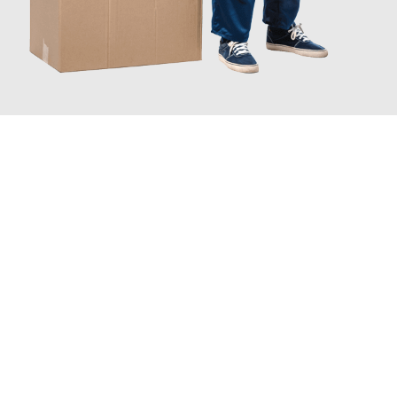
JETZT ANFRAGEN
Erleben Sie mit Umzugsmeister Baier Koblenz, wie
einfach und
stressfrei Ihr Umzug Koblenz Klaipeda
sein kann. Unser
Expertenteam steht bereit, um Ihnen einen reibungslosen
Übergang in Ihr neues Zuhause zu garantieren.
Jetzt
unverbindliches Angebot
erhalten &