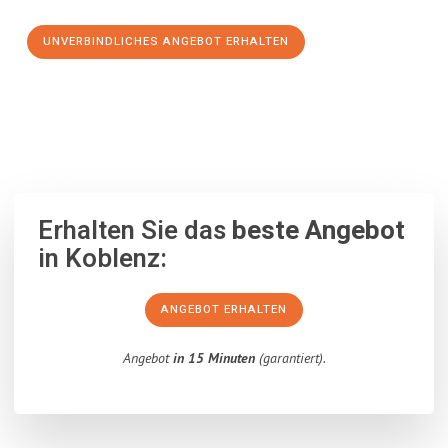
UNVERBINDLICHES ANGEBOT ERHALTEN
100% unverbindlich
– Garantiert eine Antwort
innerhalb von 15
Minuten
.
Erhalten Sie das
beste Angebot
in Koblenz:
ANGEBOT ERHALTEN
Angebot
in 15 Minuten
(garantiert).