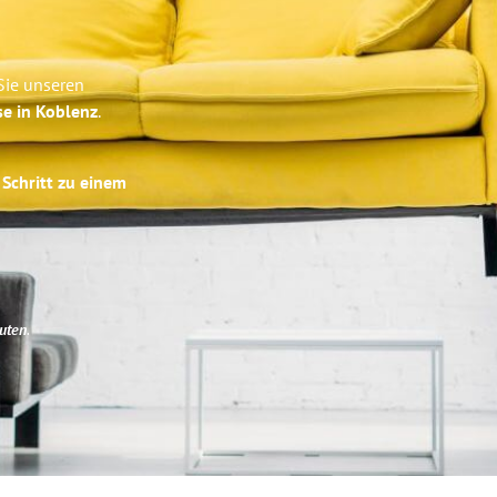
Sie unseren
se in Koblenz
.
 Schritt zu einem
uten
.