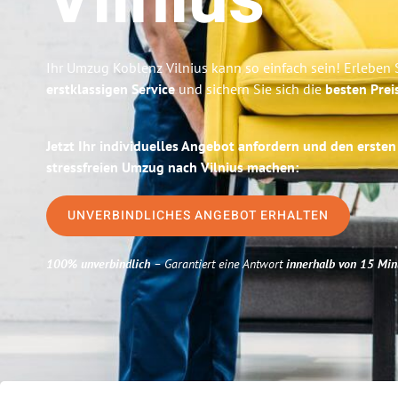
Vilnius
Ihr Umzug Koblenz Vilnius kann so einfach sein! Erleben 
erstklassigen Service
und sichern Sie sich die
besten Prei
Jetzt Ihr individuelles Angebot anfordern und den ersten
stressfreien Umzug nach Vilnius machen:
UNVERBINDLICHES ANGEBOT ERHALTEN
100% unverbindlich
– Garantiert eine Antwort
innerhalb von 15 Min