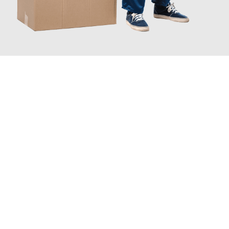
JETZT ANFRAGEN
Erleben Sie mit Umzugsmeister Baier Koblenz, wie
einfach und
stressfrei Ihr Umzug Koblenz Helsinki
sein kann. Unser
Expertenteam steht bereit, um Ihnen einen reibungslosen
Übergang in Ihr neues Zuhause zu garantieren.
Jetzt
unverbindliches Angebot
erhalten &
100€ sparen: