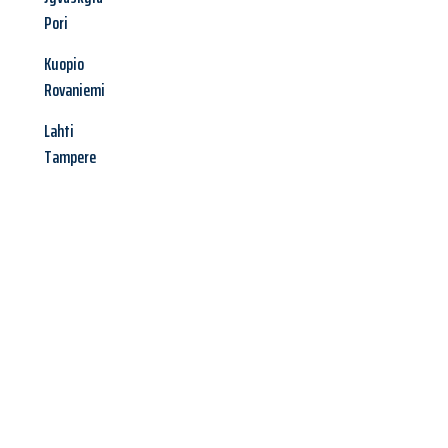
Pori
Kuopio
Rovaniemi
Lahti
Tampere
Jetzt anfragen &
Angebot
mit Best-Preis
erhalten!
Schicken Sie uns jetzt Ihre unverbindliche Anfrage und sichern
Sie sich Ihr
individuelles Umzugsangebot für Ihr Anliegen in
Koblenz
zum Best-Preis! Nutzen Sie die Gelegenheit für einen