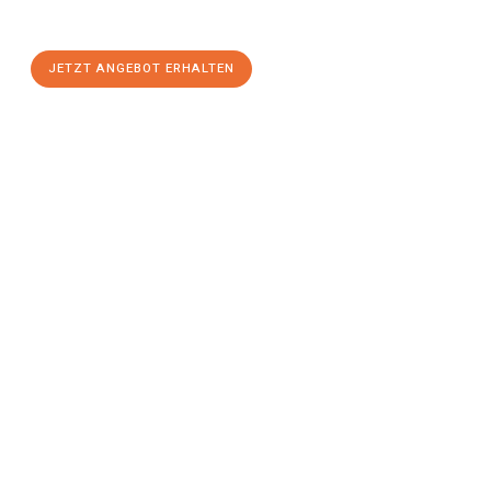
stressfreien Umzug
mit maximalem Komfort:
JETZT ANGEBOT ERHALTEN