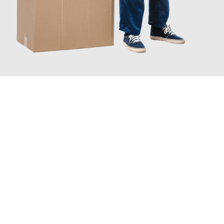
JETZT ANFRAGEN
Erleben Sie mit Umzugsmeister Baier Koblenz, wie
einfach und
stressfrei Ihr Umzug Koblenz Rovaniemi
sein kann. Unser
Expertenteam steht bereit, um Ihnen einen reibungslosen
Übergang in Ihr neues Zuhause zu garantieren.