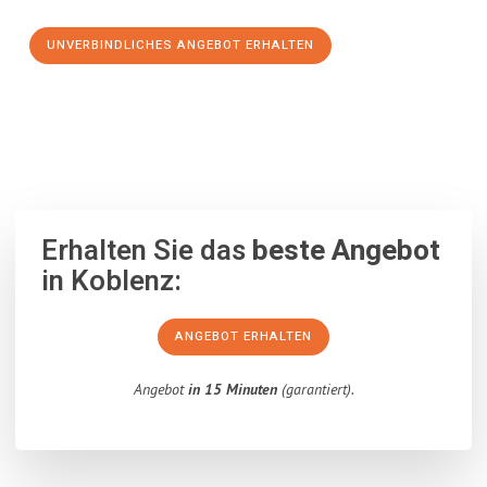
UNVERBINDLICHES ANGEBOT ERHALTEN
100% unverbindlich
– Garantiert eine Antwort
innerhalb von 15
Minuten
.
Erhalten Sie das
beste Angebot
in Koblenz:
ANGEBOT ERHALTEN
Angebot
in 15 Minuten
(garantiert).