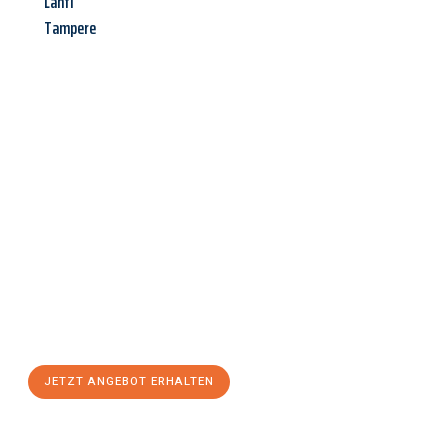
Lahti
Tampere
Jetzt anfragen &
Angebot
mit Best-Preis
erhalten!
Schicken Sie uns jetzt Ihre unverbindliche Anfrage und sichern
Sie sich Ihr
individuelles Umzugsangebot für Ihr Anliegen in
Koblenz
zum Best-Preis! Nutzen Sie die Gelegenheit für einen
stressfreien Umzug
mit maximalem Komfort:
JETZT ANGEBOT ERHALTEN