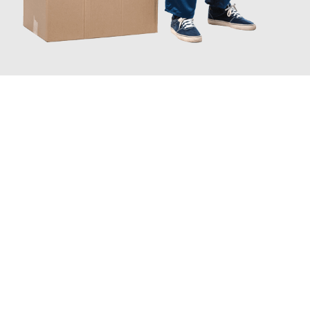
JETZT ANFRAGEN
Erleben Sie mit Umzugsmeister Baier Koblenz, wie
einfach und
stressfrei Ihr Umzug Koblenz Orléans
sein kann. Unser
Expertenteam steht bereit, um Ihnen einen reibungslosen
Übergang in Ihr neues Zuhause zu garantieren.
Jetzt
unverbindliches Angebot
erhalten &
100€ sparen: