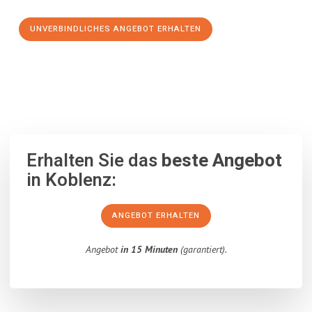
UNVERBINDLICHES ANGEBOT ERHALTEN
100% unverbindlich
– Garantiert eine Antwort
innerhalb von 15
Minuten
.
Erhalten Sie das
beste Angebot
in Koblenz:
ANGEBOT ERHALTEN
Angebot
in 15 Minuten
(garantiert).