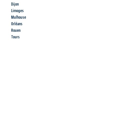
Dijon
Limoges
Mulhouse
Orléans
Rouen
Tours
Jetzt anfragen &
Angebot
mit Best-Preis
erhalten!
Schicken Sie uns jetzt Ihre unverbindliche Anfrage und sichern
Sie sich Ihr
individuelles Umzugsangebot für Ihr Anliegen in
Koblenz
zum Best-Preis! Nutzen Sie die Gelegenheit für einen