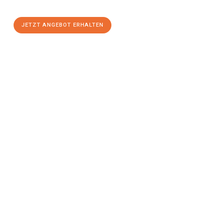
stressfreien Umzug
mit maximalem Komfort:
JETZT ANGEBOT ERHALTEN