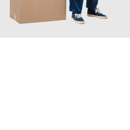
JETZT ANFRAGEN
Erleben Sie mit Umzugsmeister Baier Koblenz, wie
einfach und
stressfrei Ihr Umzug Koblenz Perpignan
sein kann. Unser
Expertenteam steht bereit, um Ihnen einen reibungslosen
Übergang in Ihr neues Zuhause zu garantieren.
Jetzt
unverbindliches Angebot
erhalten &