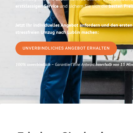
erstklassigen Service
und sichern Sie sich die
besten Prei
Jetzt Ihr individuelles Angebot anfordern und den ersten
stressfreien Umzug nach Lublin machen:
UNVERBINDLICHES ANGEBOT ERHALTEN
100% unverbindlich
– Garantiert eine Antwort
innerhalb von 15 Min