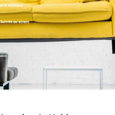
se in Koblenz
.
 Schritt zu einem
uten
.