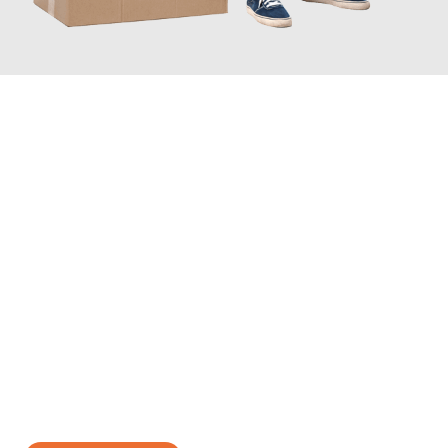
JETZT ANFRAGEN
Erleben Sie mit Umzugsmeister Baier Koblenz, wie
einfach und
stressfrei Ihr Umzug Koblenz Olsztyn
sein kann. Unser
Expertenteam steht bereit, um Ihnen einen reibungslosen
Übergang in Ihr neues Zuhause zu garantieren.
Jetzt
unverbindliches Angebot
erhalten &
100€ sparen: