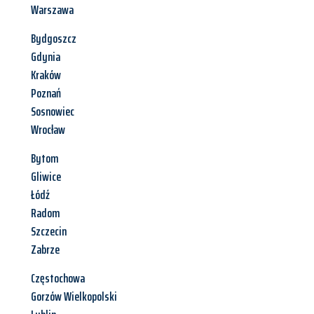
Warszawa
Bydgoszcz
Gdynia
Kraków
Poznań
Sosnowiec
Wrocław
Bytom
Gliwice
Łódź
Radom
Szczecin
Zabrze
Częstochowa
Gorzów Wielkopolski