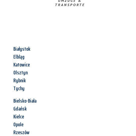
UMZÜGE &
TRANSPORTE
Białystok
Elbląg
Katowice
Olsztyn
Rybnik
Tychy
Bielsko-Biała
Gdańsk
Kielce
Opole
Rzeszów