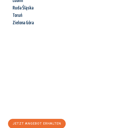
Lublin
Ruda Śląska
Toruń
Zielona Góra
Jetzt anfragen &
Angebot
mit Best-Preis
erhalten!
Schicken Sie uns jetzt Ihre unverbindliche Anfrage und sichern
Sie sich Ihr
individuelles Umzugsangebot für Ihr Anliegen in
Koblenz
zum Best-Preis! Nutzen Sie die Gelegenheit für einen
stressfreien Umzug
mit maximalem Komfort:
JETZT ANGEBOT ERHALTEN