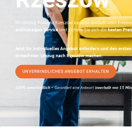
Rzeszów
Ihr Umzug Koblenz Rzeszów kann so einfach sein! Erlebe
erstklassigen Service
und sichern Sie sich die
besten Prei
Jetzt Ihr individuelles Angebot anfordern und den ersten
stressfreien Umzug nach Rzeszów machen:
UNVERBINDLICHES ANGEBOT ERHALTEN
100% unverbindlich
– Garantiert eine Antwort
innerhalb von 15 Min