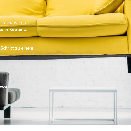
n Sie unseren
se in Koblenz
.
 Schritt zu einem
uten
.