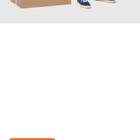
JETZT ANFRAGEN
Erleben Sie mit Umzugsmeister Baier Koblenz, wie
einfach und
stressfrei Ihr Umzug Koblenz Gebze
sein kann. Unser
Expertenteam steht bereit, um Ihnen einen reibungslosen
Übergang in Ihr neues Zuhause zu garantieren.
Jetzt
unverbindliches Angebot
erhalten &
100€ sparen: