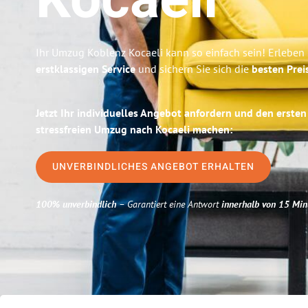
Kocaeli
Ihr Umzug Koblenz Kocaeli kann so einfach sein! Erleben
erstklassigen Service
und sichern Sie sich die
besten Prei
Jetzt Ihr individuelles Angebot anfordern und den ersten
stressfreien Umzug nach Kocaeli machen:
UNVERBINDLICHES ANGEBOT ERHALTEN
100% unverbindlich
– Garantiert eine Antwort
innerhalb von 15 Min