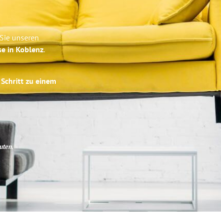
 Sie unseren
se in Koblenz
.
 Schritt zu einem
uten
.