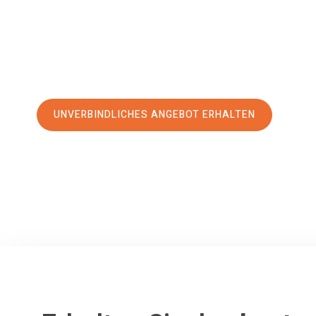
erstklassigen Service
und sichern Sie sich die
besten Prei
Jetzt Ihr individuelles Angebot anfordern und den erst
stressfreien Umzug nach Nazilli machen:
UNVERBINDLICHES ANGEBOT ERHALTEN
100% unverbindlich
– Garantiert eine Antwort
innerhalb von 15 Min