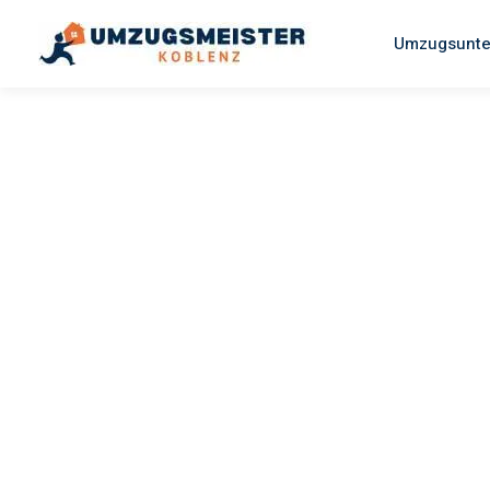
Umzugsunte
UMZUGSMEISTER BAIER
Umzug
Koblenz
Na
Ihr Umzug Koblenz Nazilli kann so einfach sein! Erleben Si