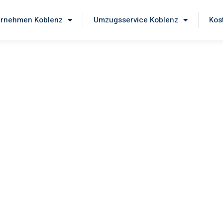
rnehmen Koblenz
Umzugsservice Koblenz
Kos
zilli
e unseren