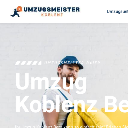
Umzugsunt
UMZUGSMEISTER BAIER
Umzug
Koblenz
Be
Ihr Umzug Koblenz Bern kann so einfach sein! Erleben Si