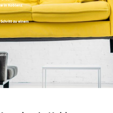
se in Koblenz
.
 Schritt zu einem
uten
.