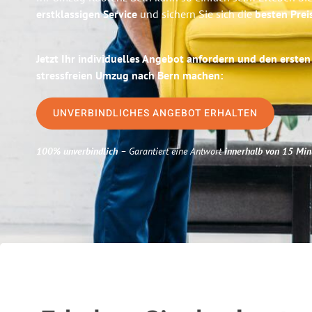
erstklassigen Service
und sichern Sie sich die
besten Prei
Jetzt Ihr individuelles Angebot anfordern und den ersten
stressfreien Umzug nach Bern machen:
UNVERBINDLICHES ANGEBOT ERHALTEN
100% unverbindlich
– Garantiert eine Antwort
innerhalb von 15 Min