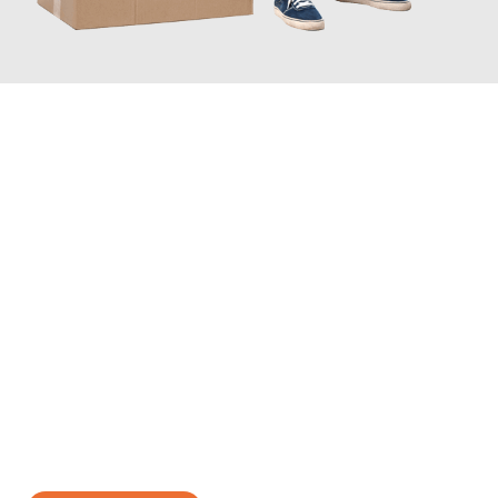
JETZT ANFRAGEN
Erleben Sie mit Umzugsmeister Baier Koblenz, wie
einfach und
stressfrei Ihr Umzug Koblenz Genf
sein kann. Unser
Expertenteam steht bereit, um Ihnen einen reibungslosen
Übergang in Ihr neues Zuhause zu garantieren.
Jetzt
unverbindliches Angebot
erhalten &
100€ sparen: