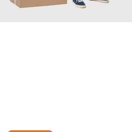
JETZT ANFRAGEN
Erleben Sie mit Umzugsmeister Baier Koblenz, wie
einfach und
stressfrei Ihr Umzug Koblenz Kriens
sein kann. Unser
Expertenteam steht bereit, um Ihnen einen reibungslosen
Übergang in Ihr neues Zuhause zu garantieren.
Jetzt
unverbindliches Angebot
erhalten &
100€ sparen: