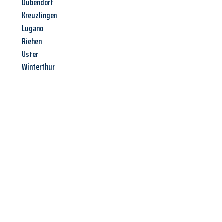
Dübendorf
Kreuzlingen
Lugano
Riehen
Uster
Winterthur
Jetzt anfragen &
Angebot
mit Best-Preis
erhalten!
Schicken Sie uns jetzt Ihre unverbindliche Anfrage und sichern
Sie sich Ihr
individuelles Umzugsangebot für Ihr Anliegen in
Koblenz
zum Best-Preis! Nutzen Sie die Gelegenheit für einen
stressfreien Umzug
mit maximalem Komfort: