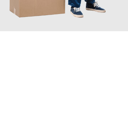
JETZT ANFRAGEN
Erleben Sie mit Umzugsmeister Baier Koblenz, wie
einfach und
stressfrei Ihr Umzug Koblenz Carouge
sein kann. Unser
Expertenteam steht bereit, um Ihnen einen reibungslosen
Übergang in Ihr neues Zuhause zu garantieren.
Jetzt
unverbindliches Angebot
erhalten &
100€ sparen: