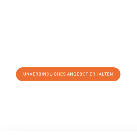
Cardiff
Ihr Umzug Koblenz Cardiff kann so einfach sein! Erleben 
erstklassigen Service
und sichern Sie sich die
besten Prei
Jetzt Ihr individuelles Angebot anfordern und den ersten
stressfreien Umzug nach Cardiff machen:
UNVERBINDLICHES ANGEBOT ERHALTEN
100% unverbindlich
– Garantiert eine Antwort
innerhalb von 15 Min