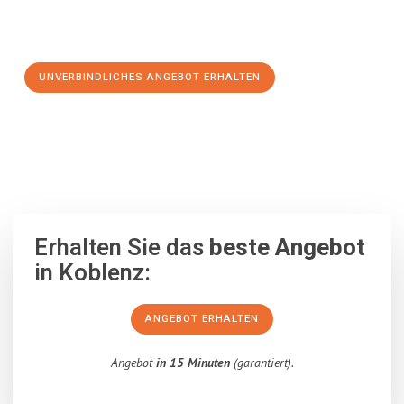
Schritt zu einem stressfreien Umzug nach Dumfries and
Galloway machen:
UNVERBINDLICHES ANGEBOT ERHALTEN
100% unverbindlich
– Garantiert eine Antwort
innerhalb von 15
Minuten
.
Erhalten Sie das
beste Angebot
in Koblenz:
ANGEBOT ERHALTEN
Angebot
in 15 Minuten
(garantiert).