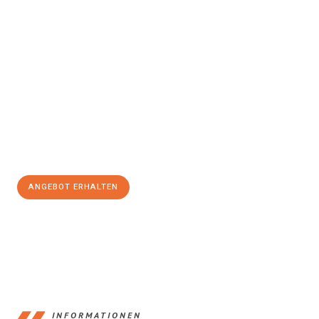
Erleben Sie mit Umzugsmeister Baier Koblenz, wie
einfach und
stressfrei Ihr Umzug Koblenz Dumfries and Galloway
sein
kann. Unser Expertenteam steht bereit, um Ihnen einen
reibungslosen Übergang in Ihr neues Zuhause zu garantieren.
Jetzt
unverbindliches Angebot
erhalten &
100€ sparen:
ANGEBOT ERHALTEN
+4915792653385
INFORMATIONEN