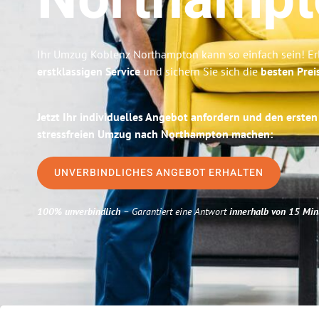
Northampt
Ihr Umzug Koblenz Northampton kann so einfach sein! Er
erstklassigen Service
und sichern Sie sich die
besten Prei
Jetzt Ihr individuelles Angebot anfordern und den ersten
stressfreien Umzug nach Northampton machen:
UNVERBINDLICHES ANGEBOT ERHALTEN
100% unverbindlich
– Garantiert eine Antwort
innerhalb von 15 Min