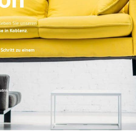
on
leben Sie unseren
se in Koblenz
.
 Schritt zu einem
uten
.