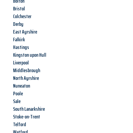
Bolton
Bristol
Colchester
Derby
East Ayrshire
Falkirk
Hastings
Kingston upon Hull
Liverpool
Middlesbrough
North Ayrshire
Nuneaton
Poole
Sale
South Lanarkshire
Stoke-on-Trent
Telford
Watford