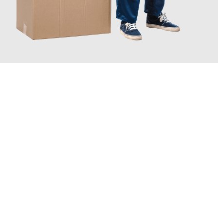
JETZT ANFRAGEN
Erleben Sie mit Umzugsmeister Baier Koblenz, wie
einfach und
stressfrei Ihr Umzug Koblenz Mansfield
sein kann. Unser
Expertenteam steht bereit, um Ihnen einen reibungslosen
Übergang in Ihr neues Zuhause zu garantieren.
Jetzt
unverbindliches Angebot
erhalten &