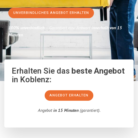
UNVERBINDLICHES ANGEBOT ERHALTEN
100% unverbindlich
– Garantiert eine Antwort
innerhalb von 15
Minuten
.
Erhalten Sie das
beste Angebot
in Koblenz:
ANGEBOT ERHALTEN
Angebot
in 15 Minuten
(garantiert).