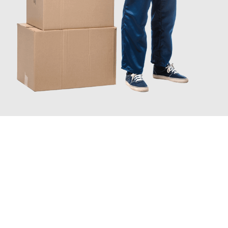
JETZT ANFRAGEN
Erleben Sie mit Umzugsmeister Baier Koblenz, wie
einfach und
stressfrei Ihr Umzug Koblenz Renfrewshire
sein kann. Unser