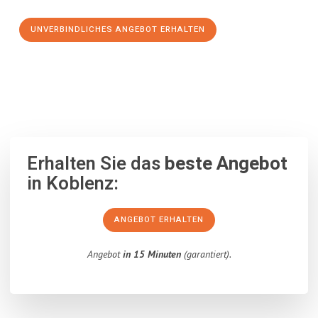
UNVERBINDLICHES ANGEBOT ERHALTEN
100% unverbindlich
– Garantiert eine Antwort
innerhalb von 15
Minuten
.
Erhalten Sie das
beste Angebot
in Koblenz:
ANGEBOT ERHALTEN
Angebot
in 15 Minuten
(garantiert).