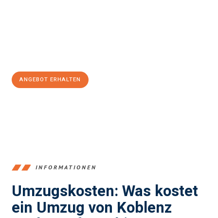
Expertenteam steht bereit, um Ihnen einen reibungslosen
Übergang in Ihr neues Zuhause zu garantieren.
Jetzt
unverbindliches Angebot
erhalten &
100€ sparen:
ANGEBOT ERHALTEN
+4915792653385
INFORMATIONEN
Umzugskosten: Was kostet
ein Umzug von Koblenz