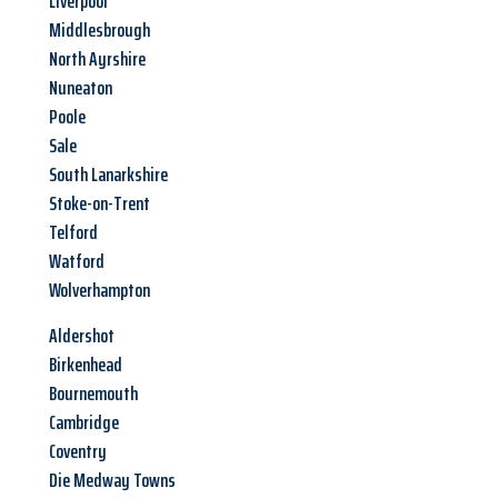
Liverpool
Middlesbrough
North Ayrshire
Nuneaton
Poole
Sale
South Lanarkshire
Stoke-on-Trent
Telford
Watford
Wolverhampton
Aldershot
Birkenhead
Bournemouth
Cambridge
Coventry
Die Medway Towns