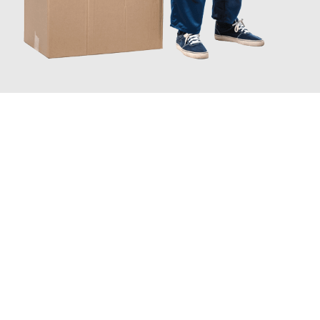
JETZT ANFRAGEN
Erleben Sie mit Umzugsmeister Baier Koblenz, wie
einfach und
stressfrei Ihr Umzug Koblenz Bergamo
sein kann. Unser
Expertenteam steht bereit, um Ihnen einen reibungslosen
Übergang in Ihr neues Zuhause zu garantieren.
Jetzt
unverbindliches Angebot
erhalten &