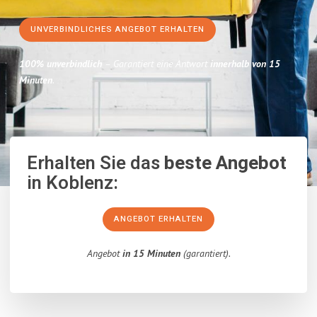
UNVERBINDLICHES ANGEBOT ERHALTEN
100% unverbindlich
– Garantiert eine Antwort
innerhalb von 15
Minuten
.
Erhalten Sie das
beste Angebot
in Koblenz:
ANGEBOT ERHALTEN
Angebot
in 15 Minuten
(garantiert).