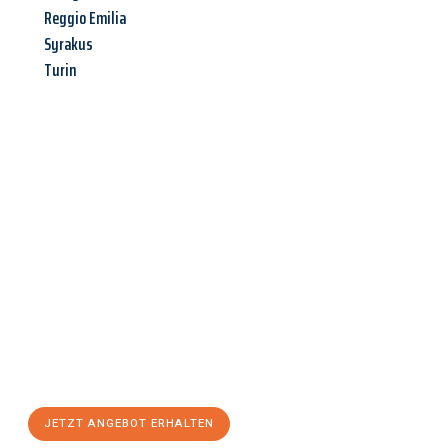
Reggio Emilia
Syrakus
Turin
Jetzt anfragen &
Angebot
mit Best-Preis
erhalten!
Schicken Sie uns jetzt Ihre unverbindliche Anfrage und sichern
Sie sich Ihr
individuelles Umzugsangebot für Ihr Anliegen in
Koblenz
zum Best-Preis! Nutzen Sie die Gelegenheit für einen
stressfreien Umzug
mit maximalem Komfort:
JETZT ANGEBOT ERHALTEN