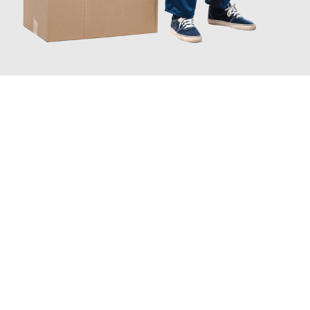
JETZT ANFRAGEN
Erleben Sie mit Umzugsmeister Baier Koblenz, wie
einfach und
stressfrei Ihr Umzug Koblenz Palermo
sein kann. Unser
Expertenteam steht bereit, um Ihnen einen reibungslosen
Übergang in Ihr neues Zuhause zu garantieren.
Jetzt
unverbindliches Angebot
erhalten &
100€ sparen: