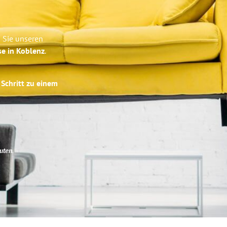
 Sie unseren
se in Koblenz
.
 Schritt zu einem
uten
.