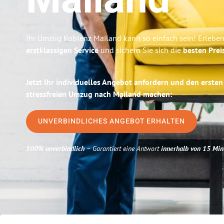
Mailand
Ihr Umzug Koblenz Mailand kann so einfach sein! Erleben
erstklassigen Service
und sichern Sie sich die
besten Prei
Jetzt Ihr individuelles Angebot anfordern und den ersten
stressfreien Umzug nach Mailand machen:
UNVERBINDLICHES ANGEBOT ERHALTEN
100% unverbindlich
– Garantiert eine Antwort
innerhalb von 15 Min