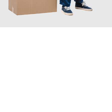
JETZT ANFRAGEN
Erleben Sie mit Umzugsmeister Baier Koblenz, wie
einfach und
stressfrei Ihr Umzug Koblenz Catania
sein kann. Unser
Expertenteam steht bereit, um Ihnen einen reibungslosen
Übergang in Ihr neues Zuhause zu garantieren.
Jetzt
unverbindliches Angebot
erhalten &
100€ sparen: