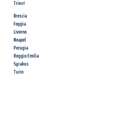
Triest
Brescia
Foggia
Livorno
Neapel
Perugia
Reggio Emilia
Syrakus
Turin
Jetzt anfragen &
Angebot
mit Best-Preis
erhalten!