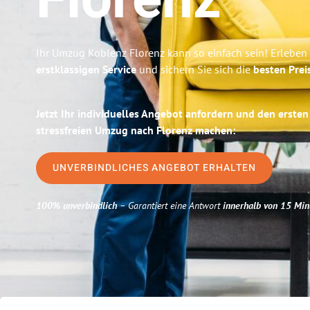
Florenz
Ihr Umzug Koblenz Florenz kann so einfach sein! Erleben
erstklassigen Service
und sichern Sie sich die
besten Prei
Jetzt Ihr individuelles Angebot anfordern und den ersten
stressfreien Umzug nach Florenz machen:
UNVERBINDLICHES ANGEBOT ERHALTEN
100% unverbindlich
– Garantiert eine Antwort
innerhalb von 15 Min