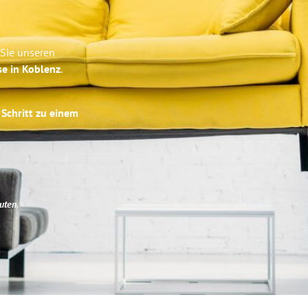
 Sie unseren
se in Koblenz
.
 Schritt zu einem
uten
.