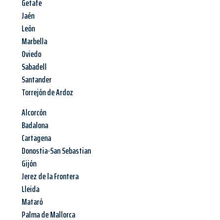
Getafe
Jaén
León
Marbella
Oviedo
Sabadell
Santander
Torrejón de Ardoz
Alcorcón
Badalona
Cartagena
Donostia-San Sebastian
Gijón
Jerez de la Frontera
Lleida
Mataró
Palma de Mallorca