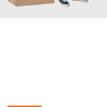
JETZT ANFRAGEN
Erleben Sie mit Umzugsmeister Baier Koblenz, wie
einfach und
stressfrei Ihr Umzug Koblenz Gijón
sein kann. Unser
Expertenteam steht bereit, um Ihnen einen reibungslosen
Übergang in Ihr neues Zuhause zu garantieren.
Jetzt
unverbindliches Angebot
erhalten &
100€ sparen: