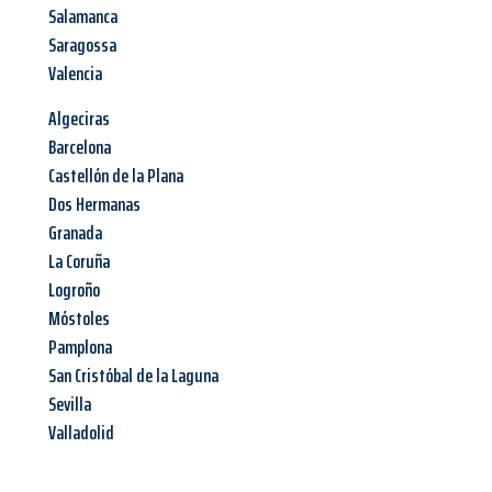
Salamanca
Saragossa
Valencia
Algeciras
Barcelona
Castellón de la Plana
Dos Hermanas
Granada
La Coruña
Logroño
Móstoles
Pamplona
San Cristóbal de la Laguna
Sevilla
Valladolid