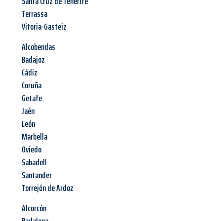
Santa Cruz de Tenerife
Terrassa
Vitoria-Gasteiz
Alcobendas
Badajoz
Cádiz
Coruña
Getafe
Jaén
León
Marbella
Oviedo
Sabadell
Santander
Torrejón de Ardoz
Alcorcón