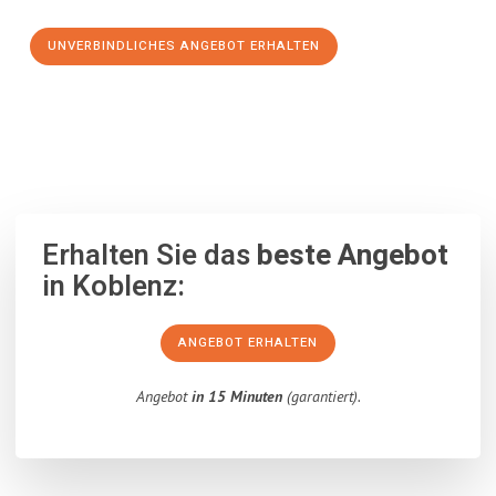
UNVERBINDLICHES ANGEBOT ERHALTEN
100% unverbindlich
– Garantiert eine Antwort
innerhalb von 15
Minuten
.
Erhalten Sie das
beste Angebot
in Koblenz:
ANGEBOT ERHALTEN
Angebot
in 15 Minuten
(garantiert).