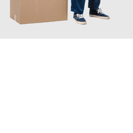
JETZT ANFRAGEN
Erleben Sie mit Umzugsmeister Baier Koblenz, wie
einfach und
stressfrei Ihr Umzug Koblenz Marbella
sein kann. Unser
Expertenteam steht bereit, um Ihnen einen reibungslosen
Übergang in Ihr neues Zuhause zu garantieren.
Jetzt
unverbindliches Angebot
erhalten &