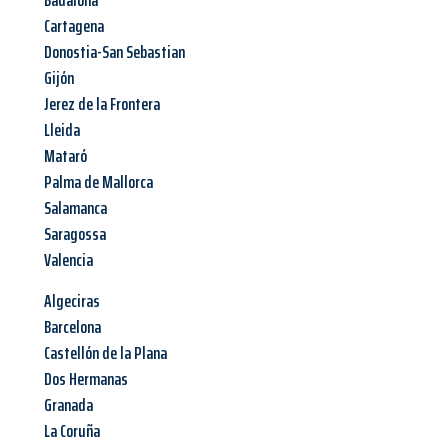
Badalona
Cartagena
Donostia-San Sebastian
Gijón
Jerez de la Frontera
Lleida
Mataró
Palma de Mallorca
Salamanca
Saragossa
Valencia
Algeciras
Barcelona
Castellón de la Plana
Dos Hermanas
Granada
La Coruña