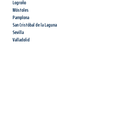
Logroño
Móstoles
Pamplona
San Cristóbal de la Laguna
Sevilla
Valladolid
Jetzt anfragen &
Angebot
mit Best-Preis
erhalten!
Schicken Sie uns jetzt Ihre unverbindliche Anfrage und sichern
Sie sich Ihr
individuelles Umzugsangebot für Ihr Anliegen in
Koblenz
zum Best-Preis! Nutzen Sie die Gelegenheit für einen
stressfreien Umzug
mit maximalem Komfort: