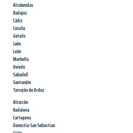
Alcobendas
Badajoz
Cádiz
Coruña
Getafe
Jaén
León
Marbella
Oviedo
Sabadell
Santander
Torrejón de Ardoz
Alcorcón
Badalona
Cartagena
Donostia-San Sebastian