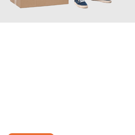
JETZT ANFRAGEN
Erleben Sie mit Umzugsmeister Baier Koblenz, wie
einfach und
stressfrei Ihr Umzug Koblenz Parla
sein kann. Unser
Expertenteam steht bereit, um Ihnen einen reibungslosen
Übergang in Ihr neues Zuhause zu garantieren.
Jetzt
unverbindliches Angebot
erhalten &
100€ sparen: