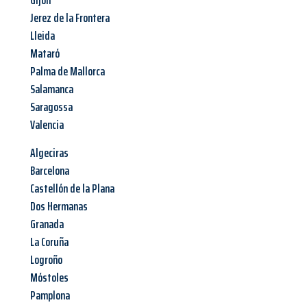
Gijón
Jerez de la Frontera
Lleida
Mataró
Palma de Mallorca
Salamanca
Saragossa
Valencia
Algeciras
Barcelona
Castellón de la Plana
Dos Hermanas
Granada
La Coruña
Logroño
Móstoles
Pamplona