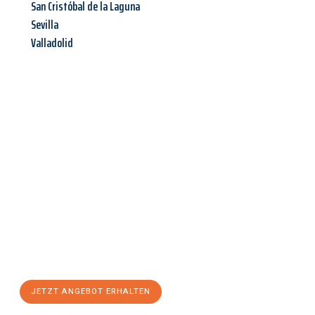
San Cristóbal de la Laguna
Sevilla
Valladolid
Jetzt anfragen &
Angebot
mit Best-Preis
erhalten!
Schicken Sie uns jetzt Ihre unverbindliche Anfrage und sichern
Sie sich Ihr
individuelles Umzugsangebot für Ihr Anliegen in
Koblenz
zum Best-Preis! Nutzen Sie die Gelegenheit für einen
stressfreien Umzug
mit maximalem Komfort:
JETZT ANGEBOT ERHALTEN