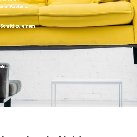
se in Koblenz
.
 Schritt zu einem
uten
.