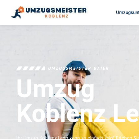
Umzugsunt
UMZUGSMEISTER BAIER
Umzug
Koblenz
L
Ihr Umzug Koblenz León kann so einfach sein! Erleben Si