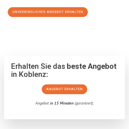
UNVERBINDLICHES ANGEBOT ERHALTEN
100% unverbindlich
– Garantiert eine Antwort
innerhalb von 15
Minuten
.
Erhalten Sie das
beste Angebot
in Koblenz:
ANGEBOT ERHALTEN
Angebot
in 15 Minuten
(garantiert).