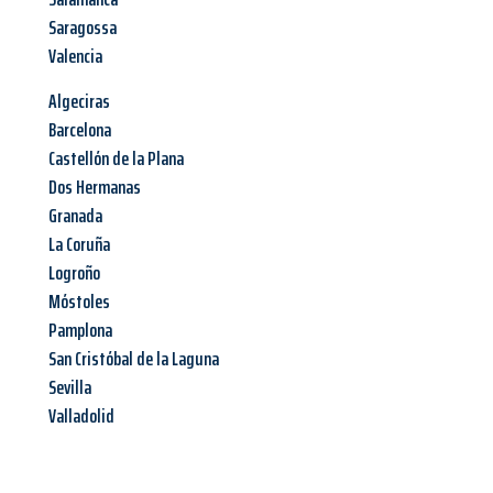
Saragossa
Valencia
Algeciras
Barcelona
Castellón de la Plana
Dos Hermanas
Granada
La Coruña
Logroño
Móstoles
Pamplona
San Cristóbal de la Laguna
Sevilla
Valladolid