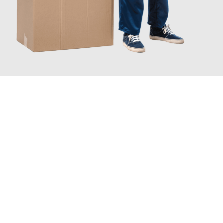
JETZT ANFRAGEN
Erleben Sie mit Umzugsmeister Baier Koblenz, wie
einfach und
stressfrei Ihr Umzug Koblenz Tarragona
sein kann. Unser
Expertenteam steht bereit, um Ihnen einen reibungslosen
Übergang in Ihr neues Zuhause zu garantieren.