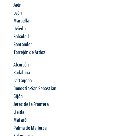
Jaén
León
Marbella
Oviedo
Sabadell
Santander
Torrejón de Ardoz
Alcorcón
Badalona
Cartagena
Donostia-San Sebastian
Gijón
Jerez de la Frontera
Lleida
Mataró
Palma de Mallorca
Salamanca