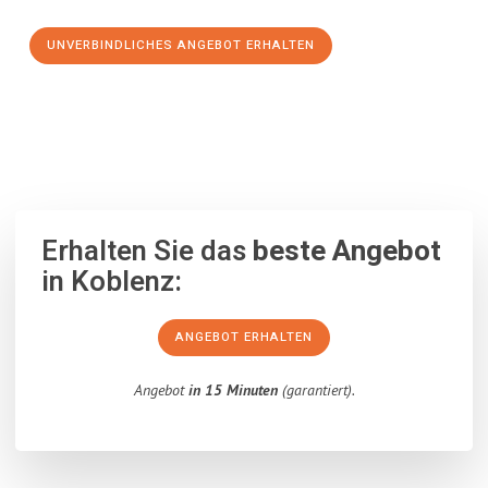
UNVERBINDLICHES ANGEBOT ERHALTEN
100% unverbindlich
– Garantiert eine Antwort
innerhalb von 15
Minuten
.
Erhalten Sie das
beste Angebot
in Koblenz:
ANGEBOT ERHALTEN
Angebot
in 15 Minuten
(garantiert).