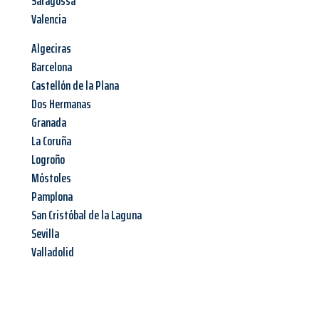
Saragossa
Valencia
Algeciras
Barcelona
Castellón de la Plana
Dos Hermanas
Granada
La Coruña
Logroño
Móstoles
Pamplona
San Cristóbal de la Laguna
Sevilla
Valladolid