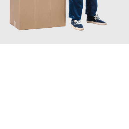
JETZT ANFRAGEN
Erleben Sie mit Umzugsmeister Baier Koblenz, wie
einfach und
stressfrei Ihr Umzug Koblenz Salamanca
sein kann. Unser
Expertenteam steht bereit, um Ihnen einen reibungslosen
Übergang in Ihr neues Zuhause zu garantieren.