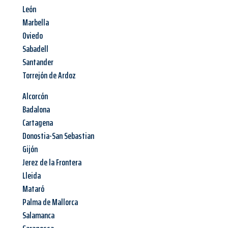
León
Marbella
Oviedo
Sabadell
Santander
Torrejón de Ardoz
Alcorcón
Badalona
Cartagena
Donostia-San Sebastian
Gijón
Jerez de la Frontera
Lleida
Mataró
Palma de Mallorca
Salamanca