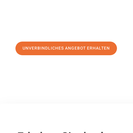
erstklassigen Service
und sichern Sie sich die
besten Prei
Jetzt Ihr individuelles Angebot anfordern und den ersten
stressfreien Umzug nach Lleida machen:
UNVERBINDLICHES ANGEBOT ERHALTEN
100% unverbindlich
– Garantiert eine Antwort
innerhalb von 15 Min