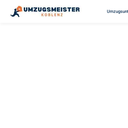
Umzugsunt
UMZUGSMEISTER BAIER
Umzug
Koblenz
Ll
Ihr Umzug Koblenz Lleida kann so einfach sein! Erleben 